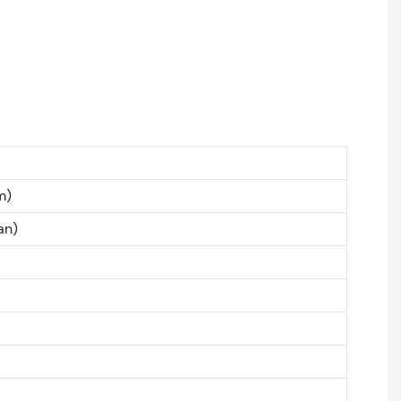
m)
an)