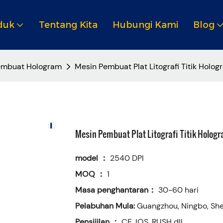
duk
Tentang Kita
Hubungi Kami
Blog
embuat Hologram
Mesin Pembuat Plat Litografi Titik Hologr
Mesin Pembuat Plat Litografi Titik Hologra
model ：
2540 DPI
MOQ ：
1
Masa penghantaran：
30-60 hari
Pelabuhan Mula:
Guangzhou, Ningbo, Shen
Pensijilan ：
CE, IOS, RUSH dll,.