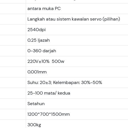
antara muka PC
Langkah atau sistem kawalan servo (pilihan)
2540dpi
0.25 Ijazah
0-360 darjah
220V±10% 500w
0.001mm
Suhu: 20±3; Kelembapan: 30%-50%
25-100 mata/ kedua
Setahun
1200*700*1500mm
300kg